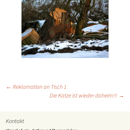
Beitrags-
←
Reklamation an Tisch 1
Die Katze ist wieder daheim!!!
→
Navigation
Kontakt