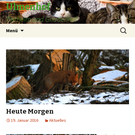
Ulmenhof
Tierheim und Gnadenhof
Springe
Suchen
Menü
zum
nach:
Inhalt
Heute Morgen
19. Januar 2016
Aktuelles