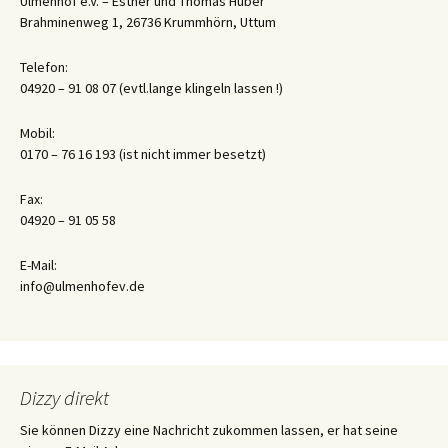
Ulmenhof e.V. – Esther und Thomas Huber
Brahminenweg 1, 26736 Krummhörn, Uttum
Telefon:
04920 – 91 08 07 (evtl.lange klingeln lassen !)
Mobil:
0170 – 76 16 193 (ist nicht immer besetzt)
Fax:
04920 – 91 05 58
E-Mail:
info@ulmenhofev.de
Dizzy direkt
Sie können Dizzy eine Nachricht zukommen lassen, er hat seine