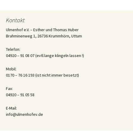
Kontakt
Ulmenhof e.V. – Esther und Thomas Huber
Brahminenweg 1, 26736 Krummhörn, Uttum
Telefon:
04920 – 91 08 07 (evtl.lange klingeln lassen !)
Mobil:
0170 – 76 16 193 (ist nicht immer besetzt)
Fax:
04920 – 91 05 58
E-Mail:
info@ulmenhofev.de