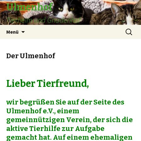
Ulmenhof
Tierheim und Gnadenhof
Springe
Suchen
Menü
zum
nach:
Inhalt
Der Ulmenhof
Lieber Tierfreund,
wir begrüßen Sie auf der Seite des
Ulmenhof e.V., einem
gemeinnützigen Verein, der sich die
aktive Tierhilfe zur Aufgabe
gemacht hat. Auf einem ehemaligen