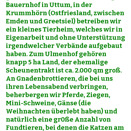
Bauernhof in Uttum, in der
Krummhörn (Ostfriesland, zwischen
Emden und Greetsiel) betreiben wir
ein kleines Tierheim, welches wir in
Eigenarbeit und ohne Unterstützung
irgendwelcher Verbände aufgebaut
haben. Zum Ulmenhof gehören
knapp 5 ha Land, der ehemalige
Scheunentrakt ist ca. 2.000 qm groß.
An Gnadenbrottieren, die bei uns
ihren Lebensabend verbringen,
beherbergen wir Pferde, Ziegen,
Mini-Schweine, Gänse (die
Weihnachten überlebt haben) und
natürlich eine gr0ße Anzahl von
Fundtieren, bei denen die Katzen am