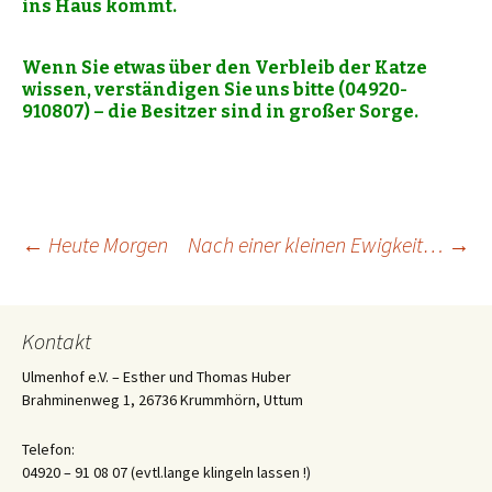
ins Haus kommt.
Wenn Sie etwas über den Verbleib der Katze
wissen, verständigen Sie uns bitte (04920-
910807) – die Besitzer sind in großer Sorge.
Beitrags-
←
Heute Morgen
Nach einer kleinen Ewigkeit…
→
Navigation
Kontakt
Ulmenhof e.V. – Esther und Thomas Huber
Brahminenweg 1, 26736 Krummhörn, Uttum
Telefon:
04920 – 91 08 07 (evtl.lange klingeln lassen !)