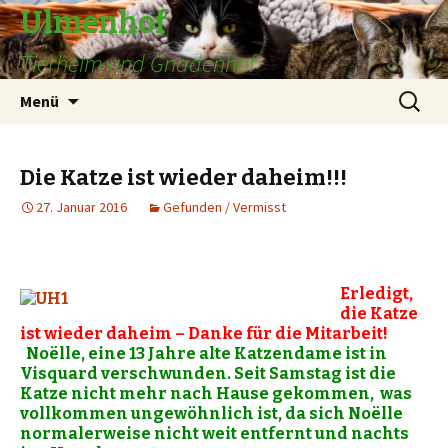
Ulmenhof
Tierheim und Gnadenhof
Springe
Suchen
Menü
zum
nach:
Inhalt
Die Katze ist wieder daheim!!!
27. Januar 2016
Gefunden / Vermisst
Erledigt,
die Katze
ist wieder daheim – Danke für die Mitarbeit!
Noëlle, eine 13 Jahre alte Katzendame ist in
Visquard verschwunden. Seit Samstag ist die
Katze nicht mehr nach Hause gekommen, was
vollkommen ungewöhnlich ist, da sich Noëlle
normalerweise nicht weit entfernt und nachts