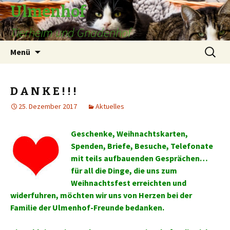
Ulmenhof
Tierheim und Gnadenhof
Springe
Suchen
Menü
zum
nach:
Inhalt
D A N K E ! ! !
25. Dezember 2017
Aktuelles
Geschenke, Weihnachtskarten,
Spenden, Briefe, Besuche, Telefonate
mit teils aufbauenden Gesprächen…
für all die Dinge, die uns zum
Weihnachtsfest erreichten und
widerfuhren, möchten wir uns von Herzen bei der
Familie der Ulmenhof-Freunde bedanken.