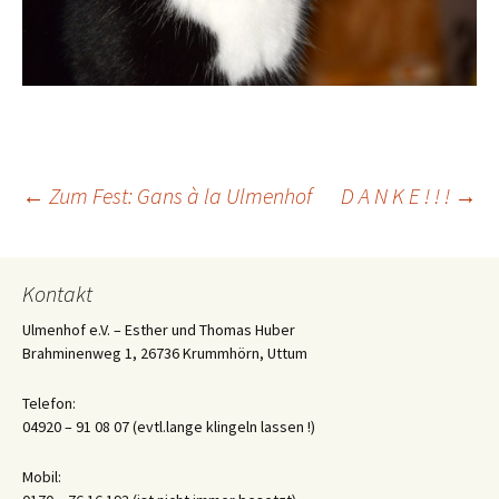
Beitrags-
←
Zum Fest: Gans à la Ulmenhof
D A N K E ! ! !
→
Navigation
Kontakt
Ulmenhof e.V. – Esther und Thomas Huber
Brahminenweg 1, 26736 Krummhörn, Uttum
Telefon:
04920 – 91 08 07 (evtl.lange klingeln lassen !)
Mobil: