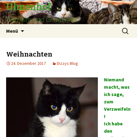
Ulmenhof
Tierheim und Gnadenhof
Springe
Suchen
Menü
zum
nach:
Inhalt
Weihnachten
24. Dezember 2017
Dizzys Blog
Niemand
macht, was
ich sage,
zum
Verzweifeln
!
Ich habe
den