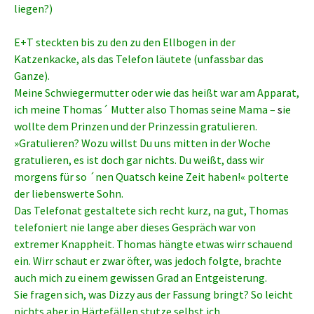
liegen?)
E+T steckten bis zu den zu den Ellbogen in der
Katzenkacke, als das Telefon läutete (unfassbar das
Ganze).
Meine Schwiegermutter oder wie das heißt war am Apparat,
ich meine Thomas´ Mutter also Thomas seine Mama –
s
ie
wollte dem Prinzen und der Prinzessin gratulieren.
»Gratulieren? Wozu willst Du uns mitten in der Woche
gratulieren, es ist doch gar nichts. Du weißt, dass wir
morgens für so ´nen Quatsch keine Zeit haben!« polterte
der liebenswerte Sohn.
Das Telefonat gestaltete sich recht kurz, na gut, Thomas
telefoniert nie lange aber dieses Gespräch war von
extremer Knappheit. Thomas hängte etwas wirr schauend
ein. Wirr schaut er zwar öfter, was jedoch folgte, brachte
auch mich zu einem gewissen Grad an Entgeisterung.
Sie fragen sich, was Dizzy aus der Fassung bringt? So leicht
nichts aber in Härtefällen stutze selbst ich.