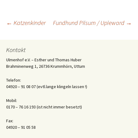
Beitrags-
←
Katzenkinder
Fundhund Pilsum / Upleward
→
Navigation
Kontakt
Ulmenhof e.V. – Esther und Thomas Huber
Brahminenweg 1, 26736 Krummhörn, Uttum
Telefon:
04920 – 91 08 07 (evtl.lange klingeln lassen !)
Mobil:
0170 – 76 16 193 (ist nicht immer besetzt)
Fax:
04920 – 91 05 58