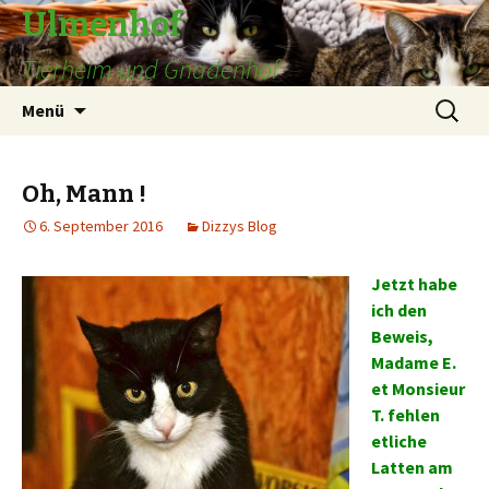
Ulmenhof
Tierheim und Gnadenhof
Springe
Suchen
Menü
zum
nach:
Inhalt
Oh, Mann !
6. September 2016
Dizzys Blog
Jetzt habe
ich den
Beweis,
Madame E.
et Monsieur
T. fehlen
etliche
Latten am