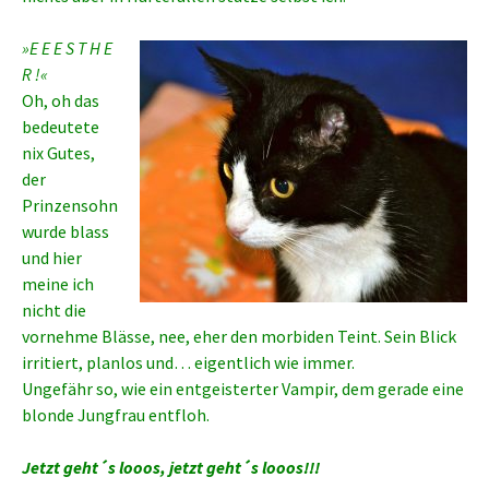
»E E E S T H E
R !«
Oh, oh das
bedeutete
nix Gutes,
der
Prinzensohn
wurde blass
und hier
meine ich
nicht die
vornehme Blässe, nee, eher den morbiden Teint. Sein Blick
irritiert, planlos und… eigentlich wie immer.
Ungefähr so, wie ein entgeisterter Vampir, dem gerade eine
blonde Jungfrau entfloh.
Jetzt geht´s looos, jetzt geht´s looos!!!