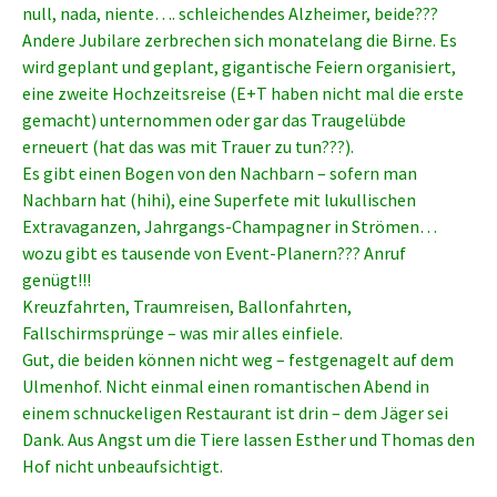
null, nada, niente…. schleichendes Alzheimer, beide???
Andere Jubilare zerbrechen sich monatelang die Birne. Es
wird geplant und geplant, gigantische Feiern organisiert,
eine zweite Hochzeitsreise (E+T haben nicht mal die erste
gemacht) unternommen oder gar das Traugelübde
erneuert (hat das was mit Trauer zu tun???).
Es gibt einen Bogen von den Nachbarn – sofern man
Nachbarn hat (hihi), eine Superfete mit lukullischen
Extravaganzen, Jahrgangs-Champagner in Strömen…
wozu gibt es tausende von Event-Planern??? Anruf
genügt!!!
Kreuzfahrten, Traumreisen, Ballonfahrten,
Fallschirmsprünge – was mir alles einfiele.
Gut, die beiden können nicht weg – festgenagelt auf dem
Ulmenhof. Nicht einmal einen romantischen Abend in
einem schnuckeligen Restaurant ist drin – dem Jäger sei
Dank. Aus Angst um die Tiere lassen Esther und Thomas den
Hof nicht unbeaufsichtigt.