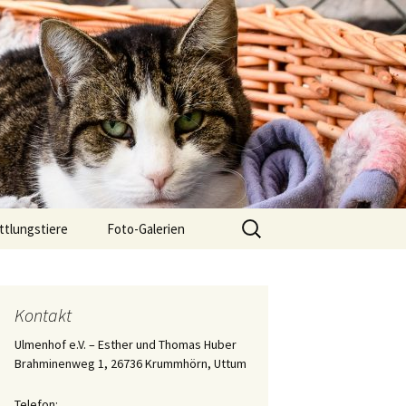
Suchen
ttlungstiere
Foto-Galerien
nach:
chwarze 7er
Der 2. Teil des Tagebuchs
über die Aufzucht des
Katers „Eisi Gulp“
gsgeschichten
Kontakt
Die Aufzucht von
Ulmenhof e.V. – Esther und Thomas Huber
Katerchen „Eisi Gulp“
Brahminenweg 1, 26736 Krummhörn, Uttum
Tagebuch der Aufzucht
Telefon:
des Katers Ringelnatz