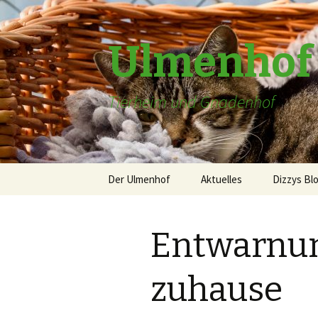
Ulmenhof
Tierheim und Gnadenhof
Springe
Der Ulmenhof
Aktuelles
Dizzys Bl
zum
Inhalt
über uns
Entwarnun
Gästebuch
Patenschaften
zuhause
Die alte Homepage