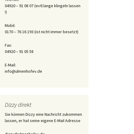
04920 – 91 08 07 (evtl.lange klingeln lassen
!)
Tagebuch der Aufzucht
des Flaschenkindes
Honey
Mobil:
0170 – 76 16 193 (ist nicht immer besetzt)
Fax:
04920 – 91 05 58
E-Mail:
info@ulmenhofev.de
Dizzy direkt
Sie können Dizzy eine Nachricht zukommen
lassen, er hat seine eigene E-Mail Adresse