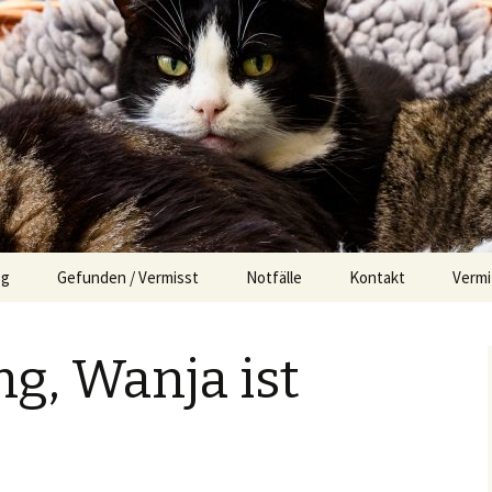
og
Gefunden / Vermisst
Notfälle
Kontakt
Vermi
Impressum
Der s
g, Wanja ist
Erfol