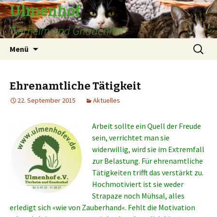
Ulmenhof
Tierheim und Gnadenhof
Springe
Suchen
Menü
zum
nach:
Inhalt
Ehrenamtliche Tätigkeit
22. September 2015
Aktuelles
Arbeit sollte ein Quell der Freude
sein, verrichtet man sie
widerwillig, wird sie im Extremfall
zur Belastung. Für ehrenamtliche
Tätigkeiten trifft das verstärkt zu.
Hochmotiviert ist sie weder
Strapaze noch Mühsal, alles
erledigt sich «wie von Zauberhand«. Fehlt die Motivation