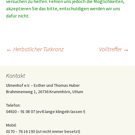
versuchen zu helfen. Fehlen uns jedoch die Möglichkeiten,
akzeptieren Sie das bitte, entschuldigen werden wir uns
dafür nicht.
Beitrags-
←
Herbstlicher Türkranz
Volltreffer
→
Navigation
Kontakt
Ulmenhof e.V. – Esther und Thomas Huber
Brahminenweg 1, 26736 Krummhörn, Uttum
Telefon:
04920 – 91 08 07 (evtl.lange klingeln lassen !)
Mobil:
0170 – 76 16 193 (ist nicht immer besetzt)