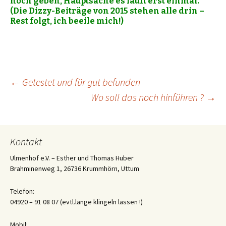
noch geben, Hauptsache es läuft erst einmal.
(Die Dizzy-Beiträge von 2015 stehen alle drin –
Rest folgt, ich beeile mich!)
Beitrags-
←
Getestet und für gut befunden
Wo soll das noch hinführen ?
→
Navigation
Kontakt
Ulmenhof e.V. – Esther und Thomas Huber
Brahminenweg 1, 26736 Krummhörn, Uttum
Telefon:
04920 – 91 08 07 (evtl.lange klingeln lassen !)
Mobil: