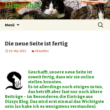
Ulmenhof
Tierheim und Gnadenhof
Springe
Suchen
Menü
zum
nach:
Inhalt
Die neue Seite ist fertig
18. Mai 2015
Aktuelles
Geschafft, unsere neue Seite ist
soweit fertig, dass wir sie online
stellen konnten.
Es ist allerdings noch einiges zu tun,
das betrifft aber fast nur noch ältere
Beiträge – im Besonderen die Einträge aus
Dizzys Blog. Das wird erst einmal das Wichtigste
sein (so habe ich es wenigstens verstanden).