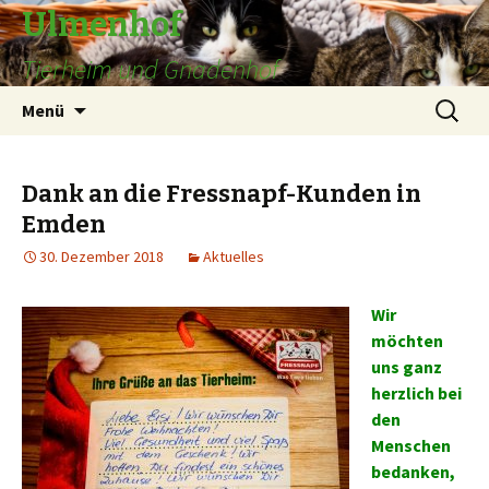
Ulmenhof
Tierheim und Gnadenhof
Springe
Suchen
Menü
zum
nach:
Inhalt
Dank an die Fressnapf-Kunden in
Emden
30. Dezember 2018
Aktuelles
Wir
möchten
uns ganz
herzlich bei
den
Menschen
bedanken,