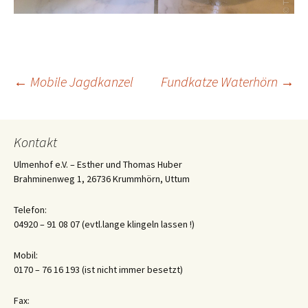
Beitrags-
←
Mobile Jagdkanzel
Fundkatze Waterhörn
→
Navigation
Kontakt
Ulmenhof e.V. – Esther und Thomas Huber
Brahminenweg 1, 26736 Krummhörn, Uttum
Telefon:
04920 – 91 08 07 (evtl.lange klingeln lassen !)
Mobil:
0170 – 76 16 193 (ist nicht immer besetzt)
Fax: