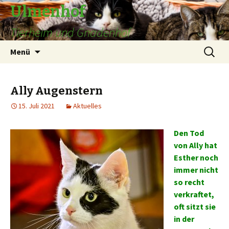
Ulmenhof
Tierheim und Gnadenhof
Springe
Suchen
Menü
zum
nach:
Inhalt
Ally Augenstern
15. Juli 2021
Aktuelles
Den Tod
von Ally hat
Esther noch
immer nicht
so recht
verkraftet,
oft sitzt sie
in der