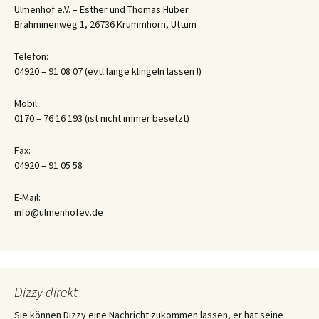
Ulmenhof e.V. – Esther und Thomas Huber
Brahminenweg 1, 26736 Krummhörn, Uttum
Telefon:
04920 – 91 08 07 (evtl.lange klingeln lassen !)
Mobil:
0170 – 76 16 193 (ist nicht immer besetzt)
Fax:
04920 – 91 05 58
E-Mail:
info@ulmenhofev.de
Dizzy direkt
Sie können Dizzy eine Nachricht zukommen lassen, er hat seine