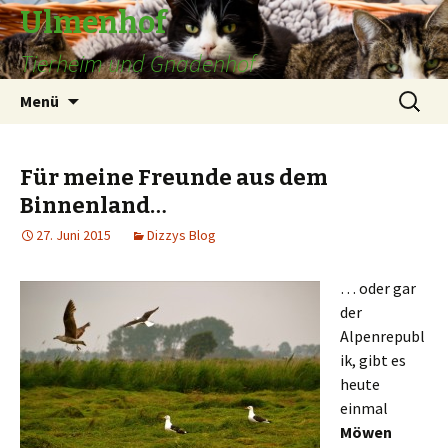
Ulmenhof
Tierheim und Gnadenhof
Springe
Suchen
Menü
zum
nach:
Inhalt
Für meine Freunde aus dem
Binnenland…
27. Juni 2015
Dizzys Blog
… oder gar
der
Alpenrepubl
ik, gibt es
heute
einmal
Möwen