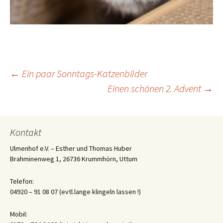
Beitrags-
←
Ein paar Sonntags-Katzenbilder
Einen schönen 2. Advent
→
Navigation
Kontakt
Ulmenhof e.V. – Esther und Thomas Huber
Brahminenweg 1, 26736 Krummhörn, Uttum
Telefon:
04920 – 91 08 07 (evtl.lange klingeln lassen !)
Mobil: