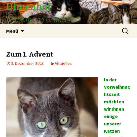
Ulmenhof
Tierheim und Gnadenhof
Springe
Suchen
Menü
zum
nach:
Inhalt
Zum 1. Advent
3. Dezember 2023
Aktuelles
In der
Vorweihnac
htszeit
möchten
wir Ihnen
einige
unserer
Katzen