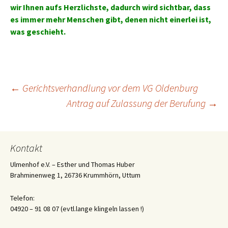
wir Ihnen aufs Herzlichste, dadurch wird sichtbar, dass
es immer mehr Menschen gibt, denen nicht einerlei ist,
was geschieht.
Beitrags-
←
Gerichtsverhandlung vor dem VG Oldenburg
Antrag auf Zulassung der Berufung
→
Navigation
Kontakt
Ulmenhof e.V. – Esther und Thomas Huber
Brahminenweg 1, 26736 Krummhörn, Uttum
Telefon:
04920 – 91 08 07 (evtl.lange klingeln lassen !)