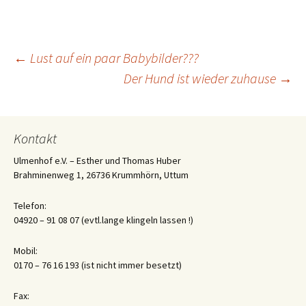
Beitrags-
←
Lust auf ein paar Babybilder???
Der Hund ist wieder zuhause
→
Navigation
Kontakt
Ulmenhof e.V. – Esther und Thomas Huber
Brahminenweg 1, 26736 Krummhörn, Uttum
Telefon:
04920 – 91 08 07 (evtl.lange klingeln lassen !)
Mobil:
0170 – 76 16 193 (ist nicht immer besetzt)
Fax: