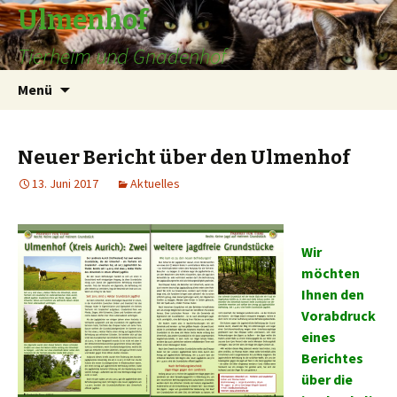
Ulmenhof
Tierheim und Gnadenhof
Springe
Suchen
Menü
zum
nach:
Inhalt
Neuer Bericht über den Ulmenhof
13. Juni 2017
Aktuelles
Wir
möchten
Ihnen den
Vorabdruck
eines
Berichtes
über die