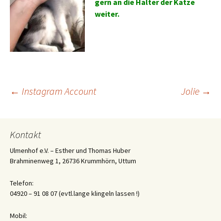
gern an die Ha
lter der
Katze
weiter.
Beitrags-
←
Instagram Account
Jolie
→
Navigation
Kontakt
Ulmenhof e.V. – Esther und Thomas Huber
Brahminenweg 1, 26736 Krummhörn, Uttum
Telefon:
04920 – 91 08 07 (evtl.lange klingeln lassen !)
Mobil: