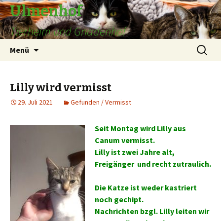
Ulmenhof
Tierheim und Gnadenhof
Springe
Suchen
Menü
zum
nach:
Inhalt
Lilly wird vermisst
29. Juli 2021
Gefunden / Vermisst
Seit Montag wird Lilly aus
Canum vermisst.
Lilly ist zwei Jahre alt,
Freigänger und recht zutraulich.
Die Katze ist weder kastriert
noch gechipt.
Nachrichten bzgl. Lilly leiten wir