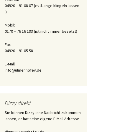
04920 – 91 08 07 (evtl.lange klingeln lassen
!)
Tagebuch der Aufzucht
des Flaschenkindes
Honey
Mobil:
0170 – 76 16 193 (ist nicht immer besetzt)
Fax:
04920 – 91 05 58
E-Mail:
info@ulmenhofev.de
Dizzy direkt
Sie können Dizzy eine Nachricht zukommen
lassen, er hat seine eigene E-Mail Adresse