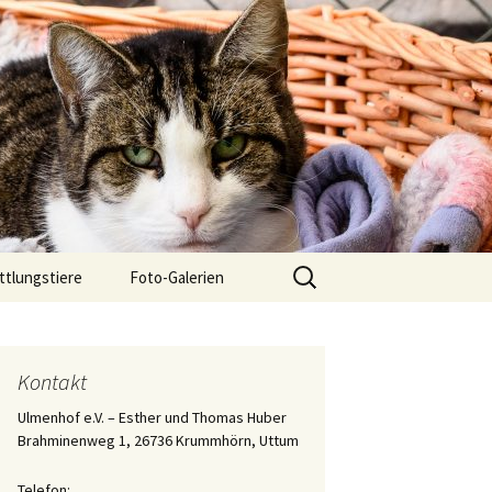
Suchen
ttlungstiere
Foto-Galerien
nach:
chwarze 7er
Der 2. Teil des Tagebuchs
über die Aufzucht des
Katers „Eisi Gulp“
gsgeschichten
Kontakt
Die Aufzucht von
Ulmenhof e.V. – Esther und Thomas Huber
Katerchen „Eisi Gulp“
Brahminenweg 1, 26736 Krummhörn, Uttum
Tagebuch der Aufzucht
Telefon:
des Katers Ringelnatz