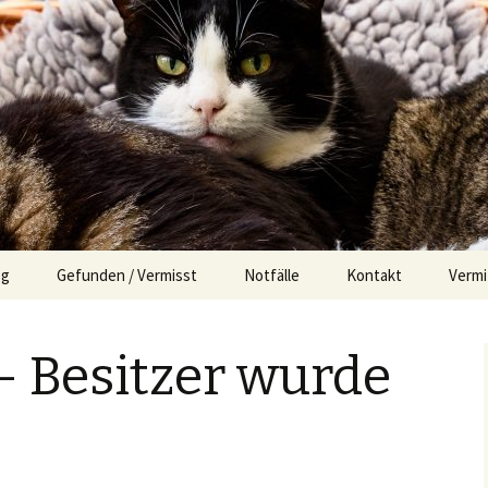
og
Gefunden / Vermisst
Notfälle
Kontakt
Vermi
Impressum
Der s
– Besitzer wurde
Erfol