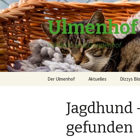
Ulmenhof
Tierheim und Gnadenhof
Springe
Der Ulmenhof
Aktuelles
Dizzys Bl
zum
Inhalt
über uns
Jagdhund 
Gästebuch
Patenschaften
gefunden
Die alte Homepage