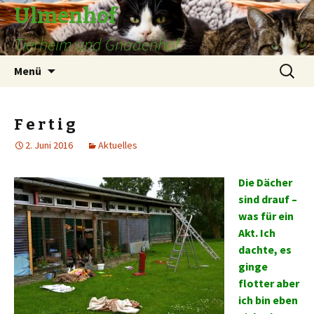
Ulmenhof
Tierheim und Gnadenhof
Springe
Suchen
Menü
zum
nach:
Inhalt
F e r t i g
2. Juni 2016
Aktuelles
Die Dächer
sind drauf –
was für ein
Akt. Ich
dachte, es
ginge
flotter aber
ich bin eben