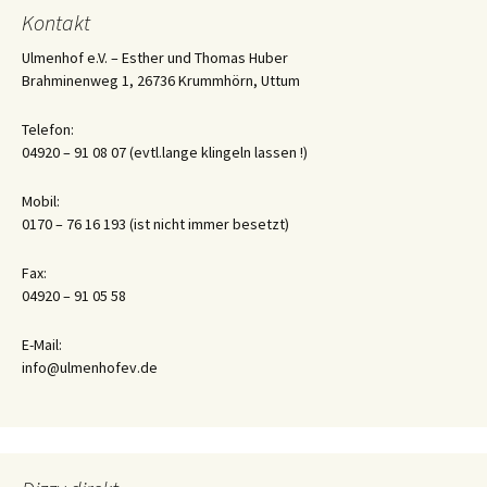
Navigation
Kontakt
Ulmenhof e.V. – Esther und Thomas Huber
Brahminenweg 1, 26736 Krummhörn, Uttum
Telefon:
04920 – 91 08 07 (evtl.lange klingeln lassen !)
Mobil:
0170 – 76 16 193 (ist nicht immer besetzt)
Fax:
04920 – 91 05 58
E-Mail:
info@ulmenhofev.de