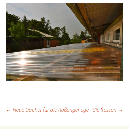
Beitrags-
←
Neue Dächer für die Außengehege
Sie fressen
→