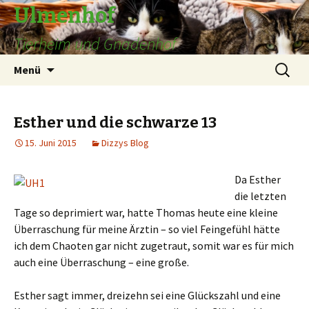
Ulmenhof
Tierheim und Gnadenhof
Springe
Suchen
Menü
zum
nach:
Inhalt
Esther und die schwarze 13
15. Juni 2015
Dizzys Blog
Da Esther
die letzten
Tage so deprimiert war, hatte Thomas heute eine kleine
Überraschung für meine Ärztin – so viel Feingefühl hätte
ich dem Chaoten gar nicht zugetraut, somit war es für mich
auch eine Überraschung – eine große.
Esther sagt immer, dreizehn sei eine Glückszahl und eine