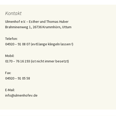
Navigation
Kontakt
Ulmenhof e.V. – Esther und Thomas Huber
Brahminenweg 1, 26736 Krummhörn, Uttum
Telefon:
04920 – 91 08 07 (evtl.lange klingeln lassen !)
Mobil:
0170 – 76 16 193 (ist nicht immer besetzt)
Fax:
04920 – 91 05 58
E-Mail:
info@ulmenhofev.de