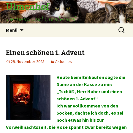
Ulmenhof
Tierheim und Gnadenhof
Springe
Suchen
Menü
zum
nach:
Inhalt
Einen schönen 1. Advent
29. November 2025
Aktuelles
Heute beim Einkaufen sagte die
Dame an der Kasse zu mir:
„Tschüß, Herr Huber und einen
schönen 1. Advent“
Ich war vollkommen von den
Socken, dachte ich doch, es sei
noch etwas hin bis zur
Vorweihnachtszeit. Die Hose spannt zwar bereits wegen