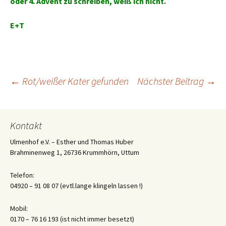
oder 4. Advent zu schreiben, weiß ich nicht.
E+T
Beitrags-
←
Rot/weißer Kater gefunden
Nächster Beitrag
→
Navigation
Kontakt
Ulmenhof e.V. – Esther und Thomas Huber
Brahminenweg 1, 26736 Krummhörn, Uttum
Telefon:
04920 – 91 08 07 (evtl.lange klingeln lassen !)
Mobil:
0170 – 76 16 193 (ist nicht immer besetzt)