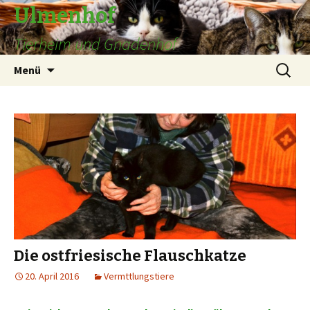
Ulmenhof
Tierheim und Gnadenhof
Springe
Suchen
Menü
zum
nach:
Inhalt
Die ostfriesische Flauschkatze
20. April 2016
Vermttlungstiere