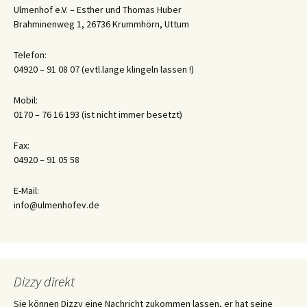
Ulmenhof e.V. – Esther und Thomas Huber
Brahminenweg 1, 26736 Krummhörn, Uttum
Telefon:
04920 – 91 08 07 (evtl.lange klingeln lassen !)
Mobil:
0170 – 76 16 193 (ist nicht immer besetzt)
Fax:
04920 – 91 05 58
E-Mail:
info@ulmenhofev.de
Dizzy direkt
Sie können Dizzy eine Nachricht zukommen lassen, er hat seine