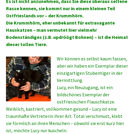
Es ist nicht anzunehmen, dass Sie diese überaus seltene
Rasse kennen, sie kommt nur in einem kleinen Teil
Ostfrieslands vor – der Krummhörn.
Die Krummhörn, eher unbekannt für extravagante
Hauskatzen – man vermutet hier vielmehr
Bodenständiges (z.B. updröögt Bohnen) – ist die Heimat
dieser tollen Tiere.
Wir können es selbst kaum fassen,
aber wir haben ein Exemplar dieser
einzigartigen Stubentiger in der
Vermittlung.
Lucy, ein Neuzugang, ist ein
bildschönes Exemplar der
ostfriesischen Flauschkatze.
Weiblich, kastriert, vollkommen gesund – Lucy ist eine
traumhafte Vertreterin ihrer Art. Total verschmust, klebt
sie förmlich an ihren Menschen – obwohl sie erst kurz hier
ist, möchte Lucy nur kuscheln.