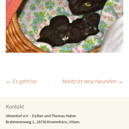
Beitrags-
←
Es geht los
Moritz ist verschwunden
→
Navigation
Kontakt
Ulmenhof e.V. – Esther und Thomas Huber
Brahminenweg 1, 26736 Krummhörn, Uttum