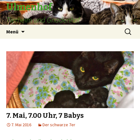
Ulmenhof
Tierheim und Gnadenhof
Springe
Suchen
Menü
zum
nach:
Inhalt
7. Mai, 7.00 Uhr, 7 Babys
7. Mai 2016
Der schwarze 7er