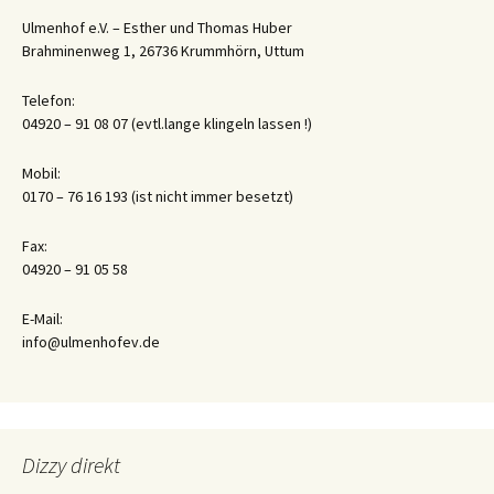
Ulmenhof e.V. – Esther und Thomas Huber
Brahminenweg 1, 26736 Krummhörn, Uttum
Telefon:
04920 – 91 08 07 (evtl.lange klingeln lassen !)
Mobil:
0170 – 76 16 193 (ist nicht immer besetzt)
Fax:
04920 – 91 05 58
E-Mail:
info@ulmenhofev.de
Dizzy direkt