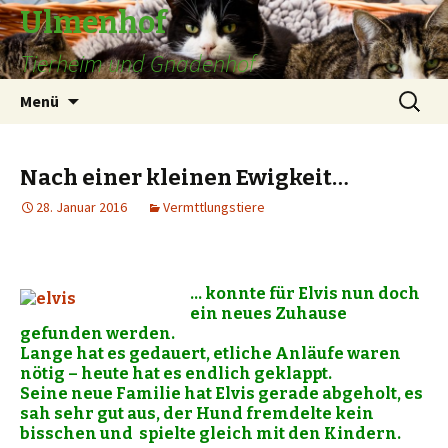
Ulmenhof
Tierheim und Gnadenhof
Springe
Suchen
Menü
zum
nach:
Inhalt
Nach einer kleinen Ewigkeit…
28. Januar 2016
Vermttlungstiere
… konnte für Elvis nun doch
ein neues Zuhause
gefunden werden.
Lange hat es gedauert, etliche Anläufe waren
nötig – heute hat es endlich geklappt.
Seine neue Familie hat Elvis gerade abgeholt, es
sah sehr gut aus, der Hund fremdelte kein
bisschen und spielte gleich mit den Kindern.