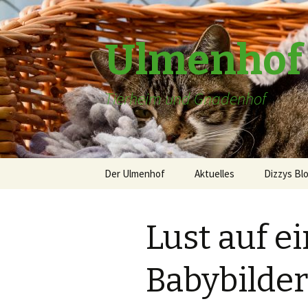
Ulmenhof
Tierheim und Gnadenhof
Springe
Der Ulmenhof
Aktuelles
Dizzys Bl
zum
Inhalt
über uns
Lust auf e
Gästebuch
Patenschaften
Babybilder
Die alte Homepage