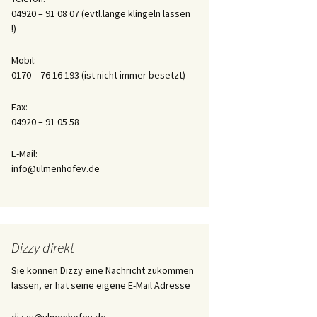
04920 – 91 08 07 (evtl.lange klingeln lassen
!)
Tagebuch der Aufzucht
des Flaschenkindes
Honey
Mobil:
0170 – 76 16 193 (ist nicht immer besetzt)
Fax:
04920 – 91 05 58
E-Mail:
info@ulmenhofev.de
Dizzy direkt
Sie können Dizzy eine Nachricht zukommen
lassen, er hat seine eigene E-Mail Adresse