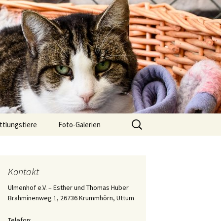
Suchen
ttlungstiere
Foto-Galerien
nach:
chwarze 7er
Der 2. Teil des Tagebuchs
über die Aufzucht des
Katers „Eisi Gulp“
gsgeschichten
Kontakt
Die Aufzucht von
Ulmenhof e.V. – Esther und Thomas Huber
Katerchen „Eisi Gulp“
Brahminenweg 1, 26736 Krummhörn, Uttum
Tagebuch der Aufzucht
Telefon:
des Katers Ringelnatz