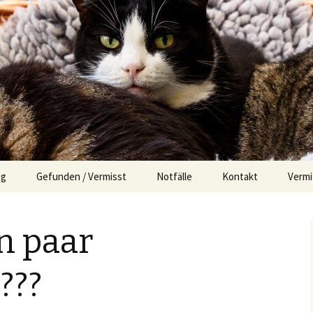
og
Gefunden / Vermisst
Notfälle
Kontakt
Vermi
Impressum
Der s
in paar
Erfol
???