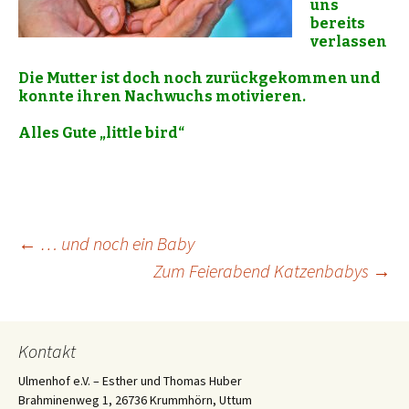
uns
bereits
verlassen
Die Mutter ist doch noch zurückgekommen und
konnte ihren Nachwuchs motivieren.
Alles Gute „little
bird“
Beitrags-
←
… und noch ein Baby
Zum Feierabend Katzenbabys
→
Navigation
Kontakt
Ulmenhof e.V. – Esther und Thomas Huber
Brahminenweg 1, 26736 Krummhörn, Uttum