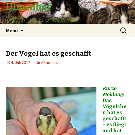
Ulmenhof
Tierheim und Gnadenhof
Springe
Suchen
Menü
zum
nach:
Inhalt
Der Vogel hat es geschafft
4. Juli 2017
Aktuelles
Kurze
Meldung:
Das
Vögelche
n hat es
geschafft
– es fliegt
und hat