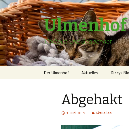
Ulmenhof
Tierheim und Gnadenhof
Springe
Der Ulmenhof
Aktuelles
Dizzys Bl
zum
Inhalt
über uns
Abgehakt
Gästebuch
Patenschaften
9. Juni 2015
Aktuelles
Die alte Homepage