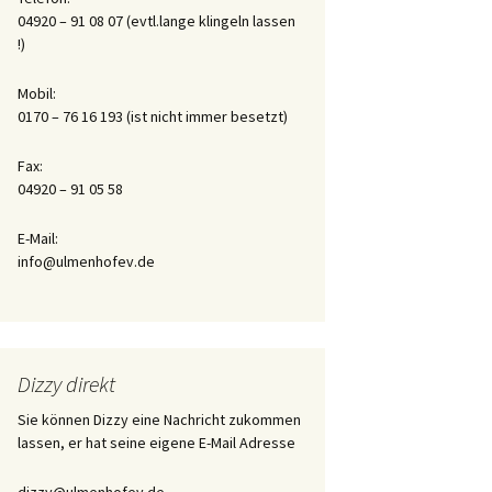
04920 – 91 08 07 (evtl.lange klingeln lassen
!)
Tagebuch der Aufzucht
des Flaschenkindes
Honey
Mobil:
0170 – 76 16 193 (ist nicht immer besetzt)
Fax:
04920 – 91 05 58
E-Mail:
info@ulmenhofev.de
Dizzy direkt
Sie können Dizzy eine Nachricht zukommen
lassen, er hat seine eigene E-Mail Adresse