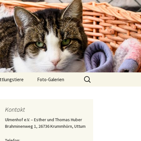
Suchen
ttlungstiere
Foto-Galerien
nach:
chwarze 7er
Der 2. Teil des Tagebuchs
über die Aufzucht des
Katers „Eisi Gulp“
gsgeschichten
Kontakt
Die Aufzucht von
Ulmenhof e.V. – Esther und Thomas Huber
Katerchen „Eisi Gulp“
Brahminenweg 1, 26736 Krummhörn, Uttum
Tagebuch der Aufzucht
Telefon:
des Katers Ringelnatz