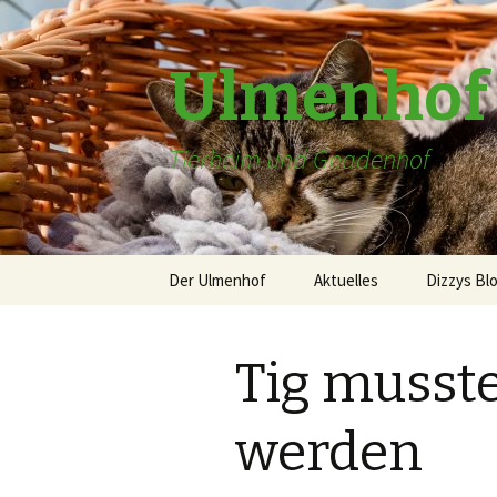
Ulmenhof
Tierheim und Gnadenhof
Springe
Der Ulmenhof
Aktuelles
Dizzys Bl
zum
Inhalt
über uns
Tig musste
Gästebuch
Patenschaften
werden
Die alte Homepage