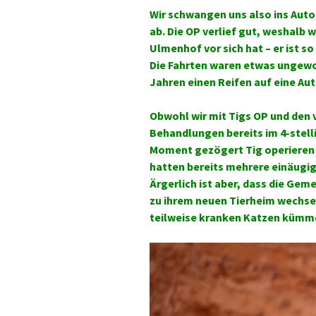
Wir schwangen uns also ins Auto
ab. Die OP verlief gut, weshalb 
Ulmenhof vor sich hat – er ist so
Die Fahrten waren etwas ungewo
Jahren einen Reifen auf eine Au
Obwohl wir mit Tigs OP und de
Behandlungen bereits im 4-stell
Moment gezögert Tig operieren 
hatten bereits mehrere einäugig
Ärgerlich ist aber, dass die Geme
zu ihrem neuen Tierheim wechsel
teilweise kranken Katzen kümme