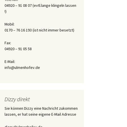
04920 – 91 08 07 (evtl.lange klingeln lassen
!)
Tagebuch der Aufzucht
des Flaschenkindes
Honey
Mobil:
0170 – 76 16 193 (ist nicht immer besetzt)
Fax:
04920 – 91 05 58
E-Mail:
info@ulmenhofev.de
Dizzy direkt
Sie können Dizzy eine Nachricht zukommen
lassen, er hat seine eigene E-Mail Adresse